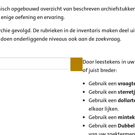
rchisch opgebouwd overzicht van beschreven archiefstukken
 enige oefening en ervaring.
archie gevolgd. De rubrieken in de inventaris maken deel u
oldoen onderliggende niveaus ook aan de zoekvraag.
Door leestekens in uw 
of juist breder:
Gebruik een
vraagte
Gebruik een
sterretj
Gebruik een
dollart
elkaar lijken.
Gebruik een
minteke
Gebruik een
Dubbele
van uw zoektermen