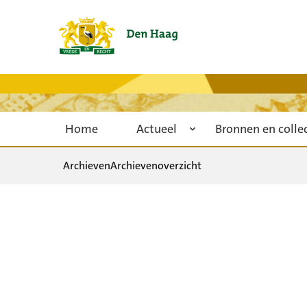
Home
Actueel
Bronnen en colle
Archieven
Archievenoverzicht