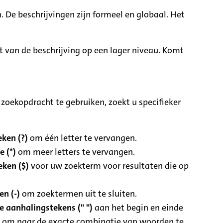
. De beschrijvingen zijn formeel en globaal. Het
it van de beschrijving op een lager niveau. Komt
zoekopdracht te gebruiken, zoekt u specifieker
ken (?)
om één letter te vervangen.
e (*)
om meer letters te vervangen.
eken ($)
voor uw zoekterm voor resultaten die op
n (-)
om zoektermen uit te sluiten.
 aanhalingstekens (" ")
aan het begin en einde
 om naar de exacte combinatie van woorden te