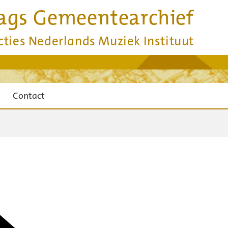
ags Gemeentearchief
cties Nederlands Muziek Instituut
Contact