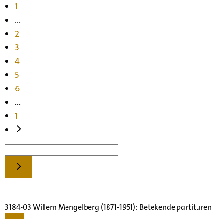
1
...
2
3
4
5
6
...
1
3184-03 Willem Mengelberg (1871-1951): Betekende partituren