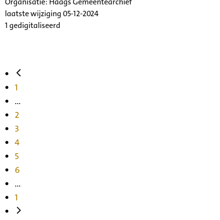
Organisatie:
Haags Gemeentearchief
laatste wijziging 05-12-2024
1 gedigitaliseerd
1
...
2
3
4
5
6
...
1