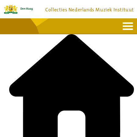
Collecties Nederlands Muziek Instituut
Home
Actueel
Bronnen en collecties
Dienstverlening
Bezoek
Over
Contact