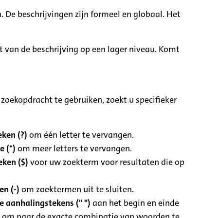
. De beschrijvingen zijn formeel en globaal. Het
it van de beschrijving op een lager niveau. Komt
zoekopdracht te gebruiken, zoekt u specifieker
ken (?)
om één letter te vervangen.
e (*)
om meer letters te vervangen.
eken ($)
voor uw zoekterm voor resultaten die op
n (-)
om zoektermen uit te sluiten.
 aanhalingstekens (" ")
aan het begin en einde
 om naar de exacte combinatie van woorden te