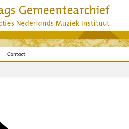
ags Gemeentearchief
cties Nederlands Muziek Instituut
Contact