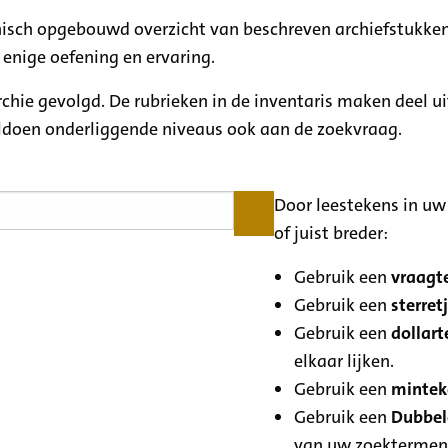
rchisch opgebouwd overzicht van beschreven archiefstukken
 enige oefening en ervaring.
archie gevolgd. De rubrieken in de inventaris maken deel u
oldoen onderliggende niveaus ook aan de zoekvraag.
Door leestekens in uw 
of juist breder:
Gebruik een
vraagte
Gebruik een
sterretj
Gebruik een
dollart
elkaar lijken.
Gebruik een
minteke
Gebruik een
Dubbele
van uw zoektermen