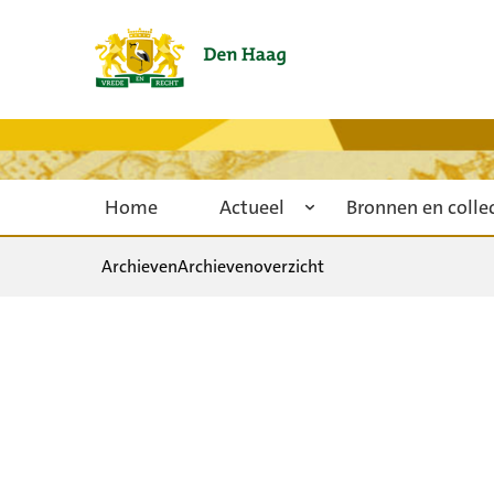
Home
Actueel
Bronnen en colle
Archieven
Archievenoverzicht