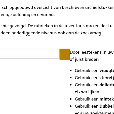
rchisch opgebouwd overzicht van beschreven archiefstukken
 enige oefening en ervaring.
archie gevolgd. De rubrieken in de inventaris maken deel u
oldoen onderliggende niveaus ook aan de zoekvraag.
Door leestekens in uw 
of juist breder:
Gebruik een
vraagte
Gebruik een
sterretj
Gebruik een
dollart
elkaar lijken.
Gebruik een
minteke
Gebruik een
Dubbele
van uw zoektermen