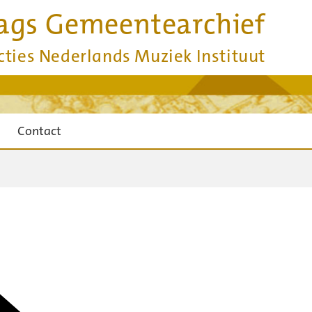
ags Gemeentearchief
cties Nederlands Muziek Instituut
Contact