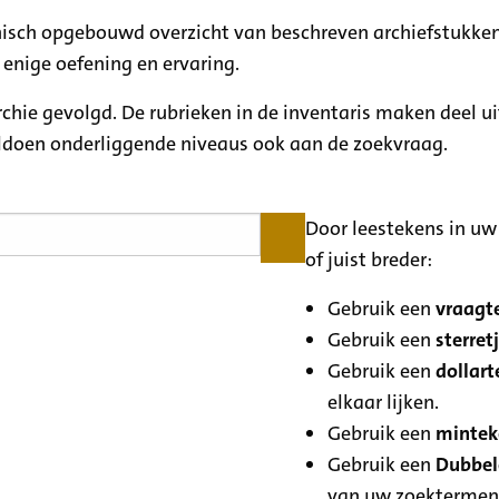
rchisch opgebouwd overzicht van beschreven archiefstukken
 enige oefening en ervaring.
archie gevolgd. De rubrieken in de inventaris maken deel u
oldoen onderliggende niveaus ook aan de zoekvraag.
Door leestekens in uw 
of juist breder:
Gebruik een
vraagte
Gebruik een
sterretj
Gebruik een
dollart
elkaar lijken.
Gebruik een
minteke
Gebruik een
Dubbele
van uw zoektermen