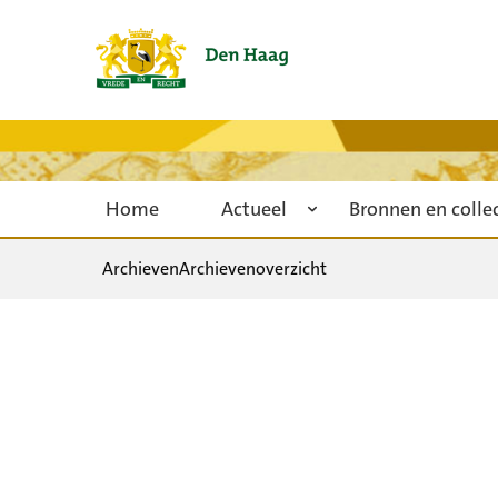
Home
Actueel
Bronnen en colle
Archieven
Archievenoverzicht