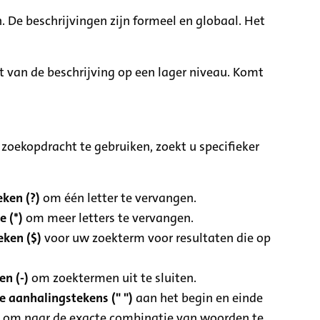
. De beschrijvingen zijn formeel en globaal. Het
it van de beschrijving op een lager niveau. Komt
zoekopdracht te gebruiken, zoekt u specifieker
ken (?)
om één letter te vervangen.
e (*)
om meer letters te vervangen.
eken ($)
voor uw zoekterm voor resultaten die op
n (-)
om zoektermen uit te sluiten.
 aanhalingstekens (" ")
aan het begin en einde
 om naar de exacte combinatie van woorden te