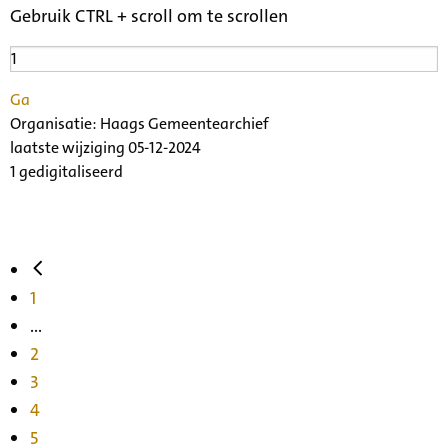
Gebruik CTRL + scroll om te scrollen
Ga
Organisatie:
Haags Gemeentearchief
laatste wijziging 05-12-2024
1 gedigitaliseerd
1
...
2
3
4
5