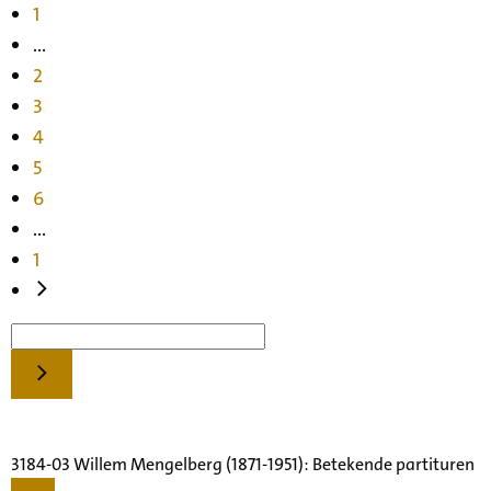
1
...
2
3
4
5
6
...
1
3184-03 Willem Mengelberg (1871-1951): Betekende partituren