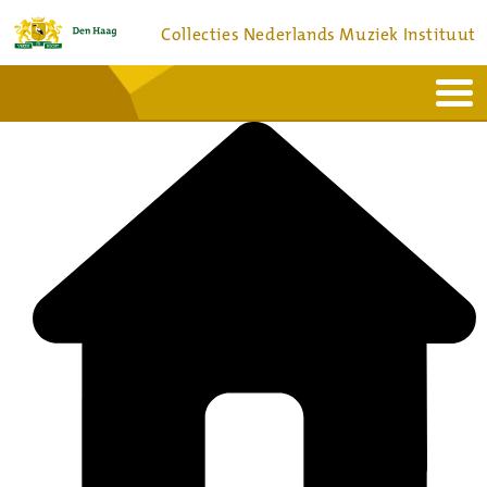
Collecties Nederlands Muziek Instituut
Home
Actueel
Bronnen en collecties
Dienstverlening
Bezoek
Over
Contact