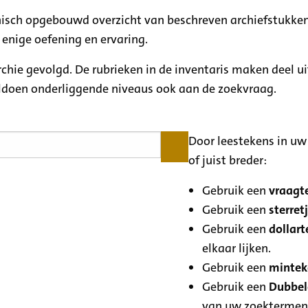
rchisch opgebouwd overzicht van beschreven archiefstukken
 enige oefening en ervaring.
archie gevolgd. De rubrieken in de inventaris maken deel u
oldoen onderliggende niveaus ook aan de zoekvraag.
Door leestekens in uw 
of juist breder:
Gebruik een
vraagte
Gebruik een
sterretj
Gebruik een
dollart
elkaar lijken.
Gebruik een
minteke
Gebruik een
Dubbele
van uw zoektermen