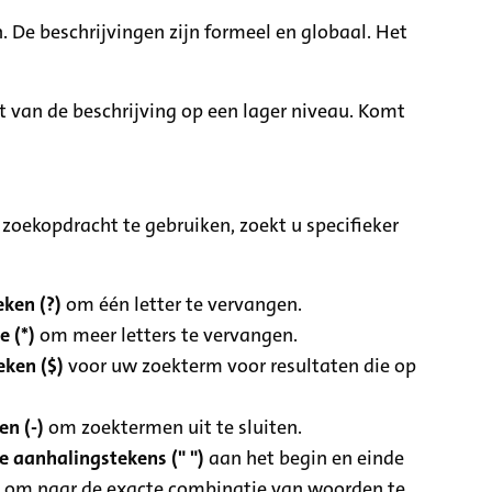
. De beschrijvingen zijn formeel en globaal. Het
it van de beschrijving op een lager niveau. Komt
zoekopdracht te gebruiken, zoekt u specifieker
ken (?)
om één letter te vervangen.
e (*)
om meer letters te vervangen.
eken ($)
voor uw zoekterm voor resultaten die op
n (-)
om zoektermen uit te sluiten.
 aanhalingstekens (" ")
aan het begin en einde
 om naar de exacte combinatie van woorden te