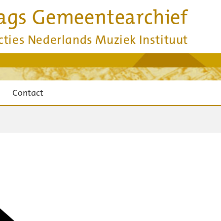
ags Gemeentearchief
cties Nederlands Muziek Instituut
Contact