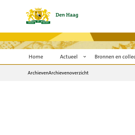
Home
Actueel
Bronnen en colle
Archieven
Archievenoverzicht