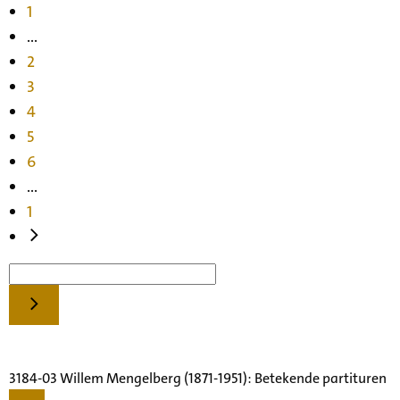
1
...
2
3
4
5
6
...
1
3184-03 Willem Mengelberg (1871-1951): Betekende partituren