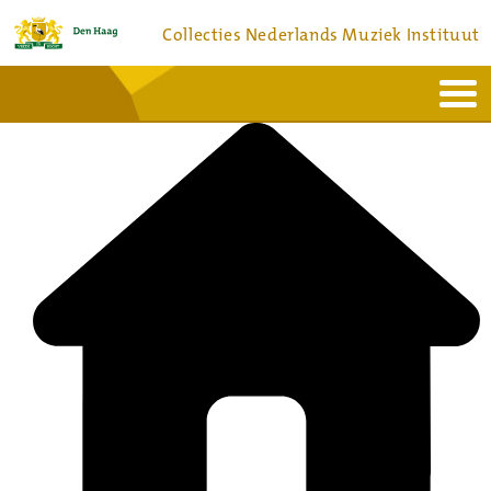
Collecties Nederlands Muziek Instituut
Home
Actueel
Bronnen en collecties
Dienstverlening
Bezoek
Over
Contact