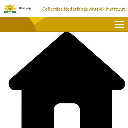
Collecties Nederlands Muziek Instituut
Home
Actueel
Bronnen en collecties
Dienstverlening
Bezoek
Over
Contact