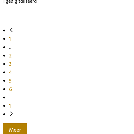
1 gedigitaliseerd
1
...
2
3
4
5
6
...
1
Meer