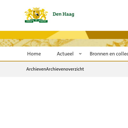
Home
Actueel
Bronnen en colle
Archieven
Archievenoverzicht