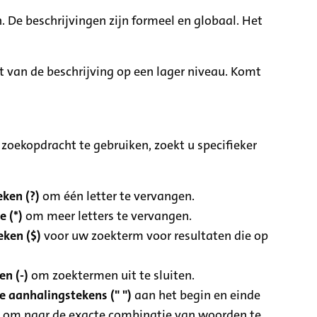
. De beschrijvingen zijn formeel en globaal. Het
it van de beschrijving op een lager niveau. Komt
zoekopdracht te gebruiken, zoekt u specifieker
ken (?)
om één letter te vervangen.
e (*)
om meer letters te vervangen.
eken ($)
voor uw zoekterm voor resultaten die op
n (-)
om zoektermen uit te sluiten.
 aanhalingstekens (" ")
aan het begin en einde
 om naar de exacte combinatie van woorden te