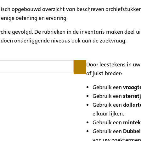
rchisch opgebouwd overzicht van beschreven archiefstukken
 enige oefening en ervaring.
archie gevolgd. De rubrieken in de inventaris maken deel u
oldoen onderliggende niveaus ook aan de zoekvraag.
Door leestekens in uw 
of juist breder:
Gebruik een
vraagte
Gebruik een
sterretj
Gebruik een
dollart
elkaar lijken.
Gebruik een
minteke
Gebruik een
Dubbele
van uw zoektermen