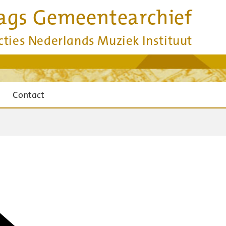
ags Gemeentearchief
cties Nederlands Muziek Instituut
Contact