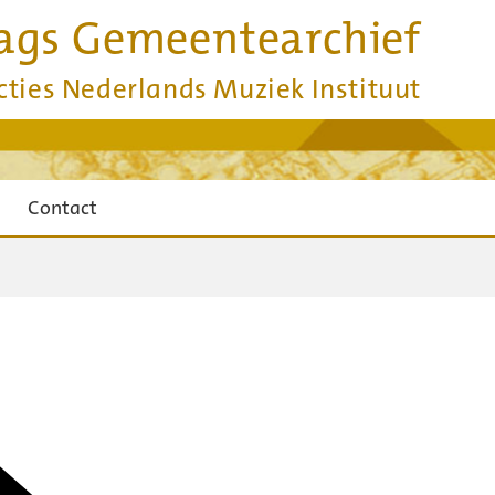
ags Gemeentearchief
cties Nederlands Muziek Instituut
Contact