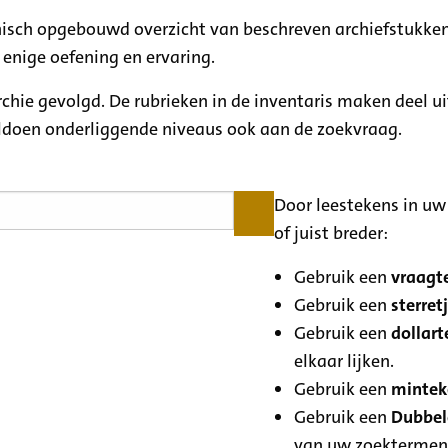
rchisch opgebouwd overzicht van beschreven archiefstukken
 enige oefening en ervaring.
archie gevolgd. De rubrieken in de inventaris maken deel u
oldoen onderliggende niveaus ook aan de zoekvraag.
Door leestekens in uw 
of juist breder:
Gebruik een
vraagte
Gebruik een
sterretj
Gebruik een
dollart
elkaar lijken.
Gebruik een
minteke
Gebruik een
Dubbele
van uw zoektermen