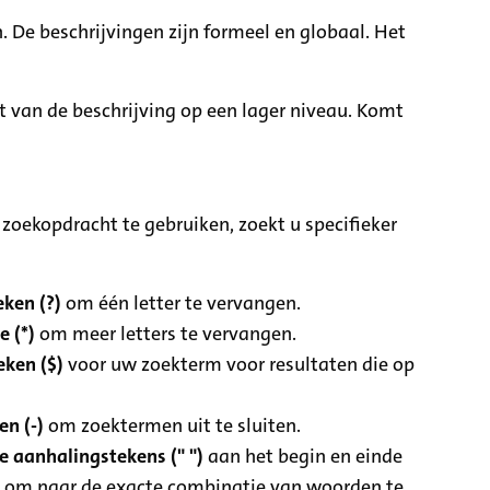
. De beschrijvingen zijn formeel en globaal. Het
it van de beschrijving op een lager niveau. Komt
zoekopdracht te gebruiken, zoekt u specifieker
ken (?)
om één letter te vervangen.
e (*)
om meer letters te vervangen.
eken ($)
voor uw zoekterm voor resultaten die op
n (-)
om zoektermen uit te sluiten.
 aanhalingstekens (" ")
aan het begin en einde
 om naar de exacte combinatie van woorden te