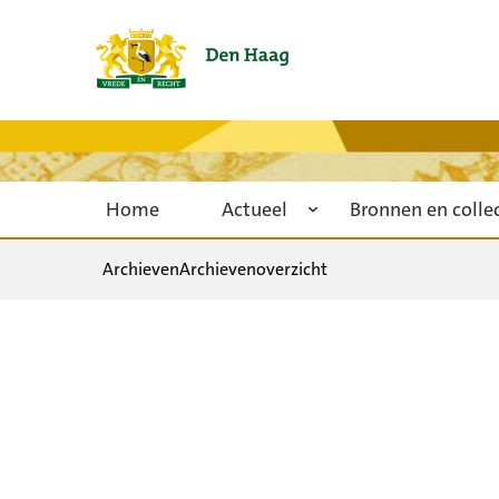
Home
Actueel
Bronnen en colle
Archieven
Archievenoverzicht