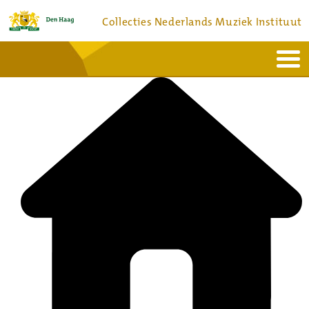
Collecties Nederlands Muziek Instituut
Home
Actueel
Bronnen en collecties
Dienstverlening
Bezoek
Over
Contact