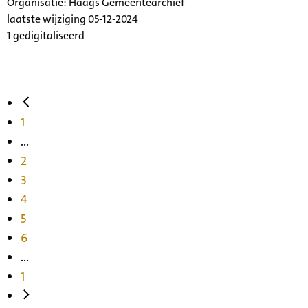
Organisatie:
Haags Gemeentearchief
laatste wijziging 05-12-2024
1 gedigitaliseerd
1
...
2
3
4
5
6
...
1