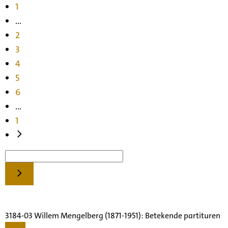
1
...
2
3
4
5
6
...
1
3184-03 Willem Mengelberg (1871-1951): Betekende partituren