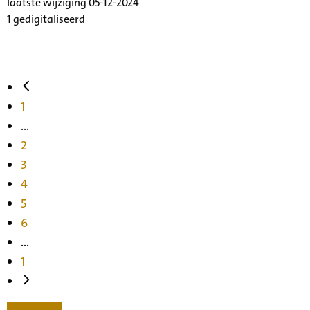
laatste wijziging 05-12-2024
1 gedigitaliseerd
1
...
2
3
4
5
6
...
1