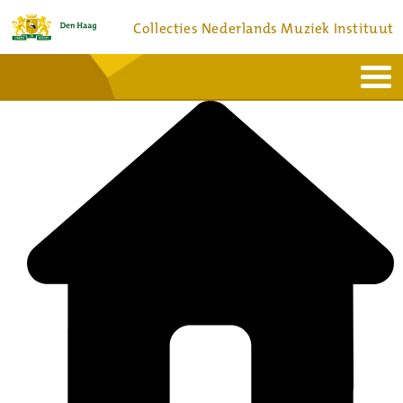
Collecties Nederlands Muziek Instituut
Home
Actueel
Bronnen en collecties
Dienstverlening
Bezoek
Over
Contact