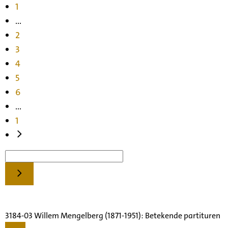
1
...
2
3
4
5
6
...
1
3184-03 Willem Mengelberg (1871-1951): Betekende partituren