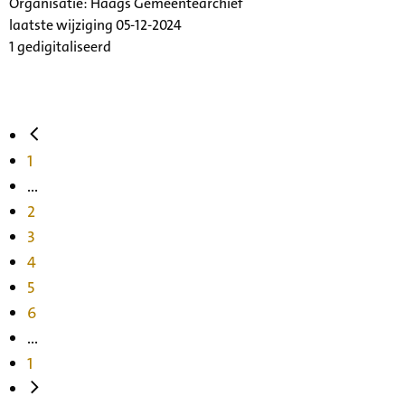
Organisatie:
Haags Gemeentearchief
laatste wijziging 05-12-2024
1 gedigitaliseerd
1
...
2
3
4
5
6
...
1