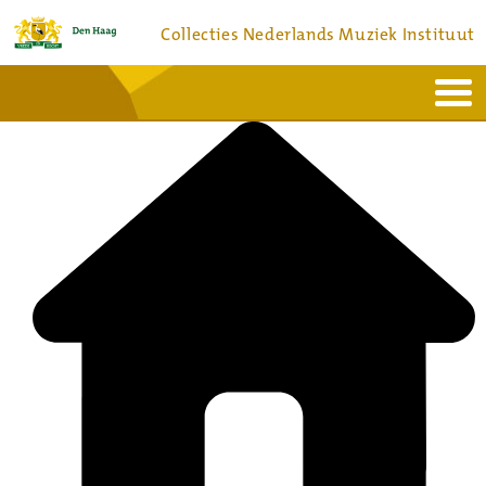
Collecties Nederlands Muziek Instituut
Home
Actueel
Bronnen en collecties
Dienstverlening
Bezoek
Over
Contact