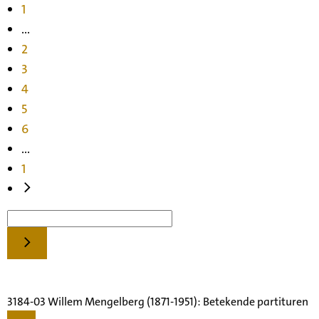
1
...
2
3
4
5
6
...
1
3184-03 Willem Mengelberg (1871-1951): Betekende partituren