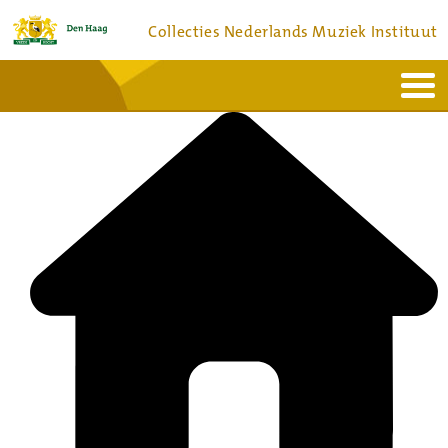
Collecties Nederlands Muziek Instituut
Home
Actueel
Bronnen en collecties
Dienstverlening
Bezoek
Over
Contact