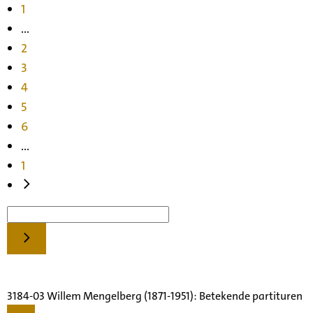
1
...
2
3
4
5
6
...
1
3184-03 Willem Mengelberg (1871-1951): Betekende partituren