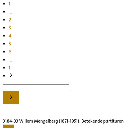
1
...
2
3
4
5
6
...
1
3184-03 Willem Mengelberg (1871-1951): Betekende partituren