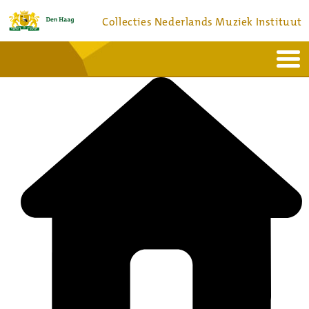
Collecties Nederlands Muziek Instituut
Home
Actueel
Bronnen en collecties
Dienstverlening
Bezoek
Over
Contact