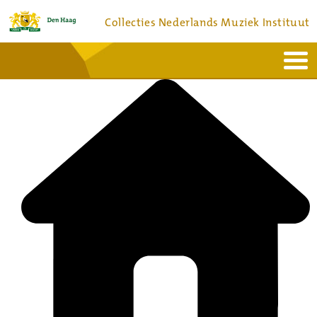
Collecties Nederlands Muziek Instituut
Home
Actueel
Bronnen en collecties
Dienstverlening
Bezoek
Over
Contact