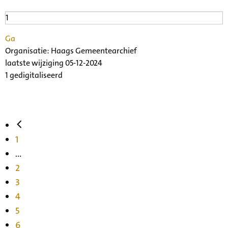
Ga
Organisatie:
Haags Gemeentearchief
laatste wijziging 05-12-2024
1 gedigitaliseerd
1
...
2
3
4
5
6