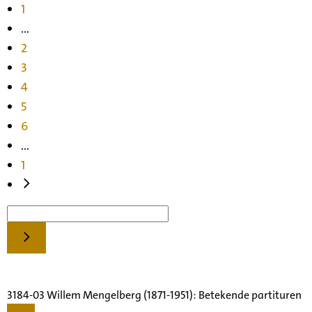
1
...
2
3
4
5
6
...
1
3184-03 Willem Mengelberg (1871-1951): Betekende partituren