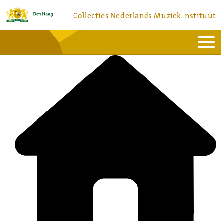
Collecties Nederlands Muziek Instituut
Home
Actueel
Bronnen en collecties
Dienstverlening
Bezoek
Over
Contact