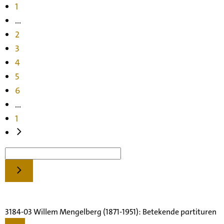
1
...
2
3
4
5
6
...
1
3184-03 Willem Mengelberg (1871-1951): Betekende partituren