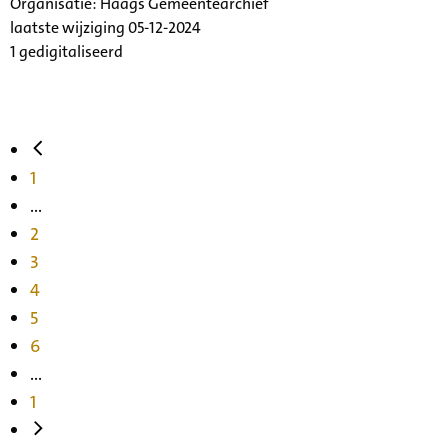
Organisatie:
Haags Gemeentearchief
laatste wijziging 05-12-2024
1 gedigitaliseerd
1
...
2
3
4
5
6
...
1