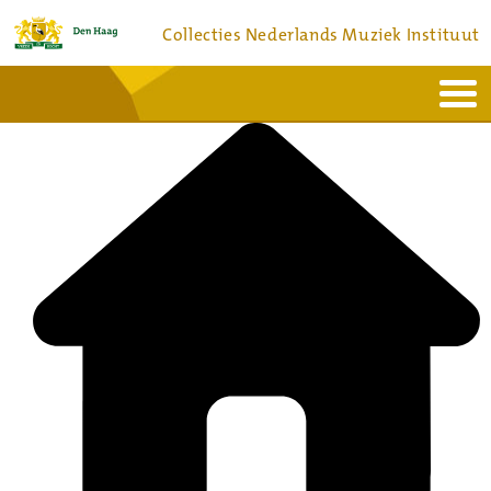
Collecties Nederlands Muziek Instituut
Home
Actueel
Bronnen en collecties
Dienstverlening
Bezoek
Over
Contact