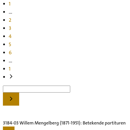
1
...
2
3
4
5
6
...
1
3184-03 Willem Mengelberg (1871-1951): Betekende partituren