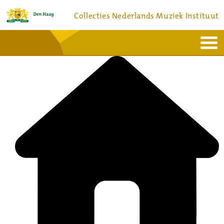
Collecties Nederlands Muziek Instituut
Home
Actueel
Bronnen en collecties
Dienstverlening
Bezoek
Over
Contact