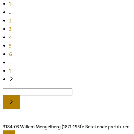
1
...
2
3
4
5
6
...
1
3184-03 Willem Mengelberg (1871-1951): Betekende partituren