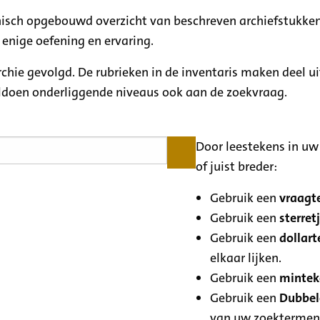
rchisch opgebouwd overzicht van beschreven archiefstukken
 enige oefening en ervaring.
archie gevolgd. De rubrieken in de inventaris maken deel u
oldoen onderliggende niveaus ook aan de zoekvraag.
Door leestekens in uw 
of juist breder:
Gebruik een
vraagte
Gebruik een
sterretj
Gebruik een
dollart
elkaar lijken.
Gebruik een
minteke
Gebruik een
Dubbele
van uw zoektermen