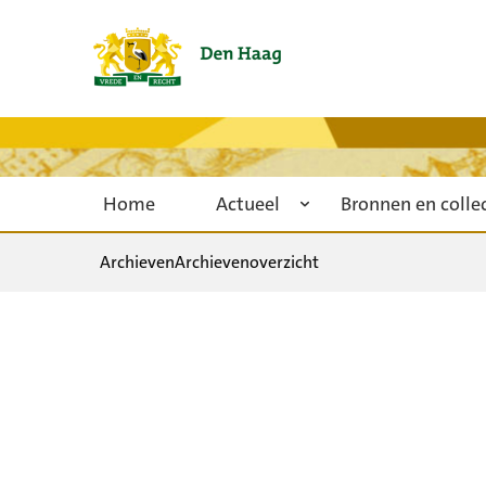
Home
Actueel
Bronnen en colle
Archieven
Archievenoverzicht