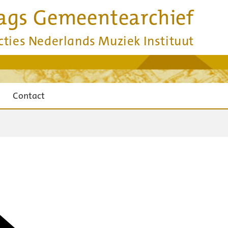
ags Gemeentearchief
cties Nederlands Muziek Instituut
Contact