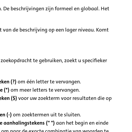
. De beschrijvingen zijn formeel en globaal. Het
it van de beschrijving op een lager niveau. Komt
zoekopdracht te gebruiken, zoekt u specifieker
ken (?)
om één letter te vervangen.
e (*)
om meer letters te vervangen.
eken ($)
voor uw zoekterm voor resultaten die op
n (-)
om zoektermen uit te sluiten.
 aanhalingstekens (" ")
aan het begin en einde
 om naar de exacte combinatie van woorden te