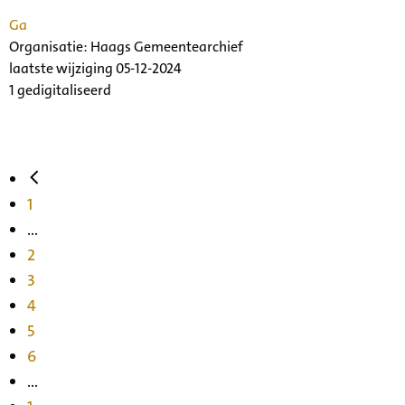
Ga
Organisatie:
Haags Gemeentearchief
laatste wijziging 05-12-2024
1 gedigitaliseerd
1
...
2
3
4
5
6
...