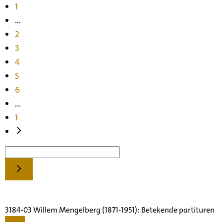
1
...
2
3
4
5
6
...
1
3184-03 Willem Mengelberg (1871-1951): Betekende partituren