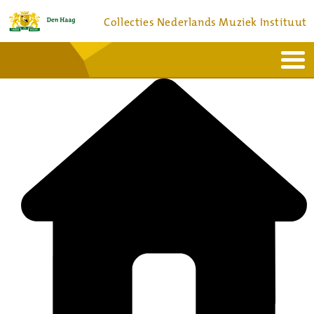
Collecties Nederlands Muziek Instituut
Home
Actueel
Bronnen en collecties
Dienstverlening
Bezoek
Over
Contact