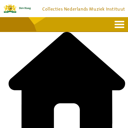
Collecties Nederlands Muziek Instituut
Home
Actueel
Bronnen en collecties
Dienstverlening
Bezoek
Over
Contact