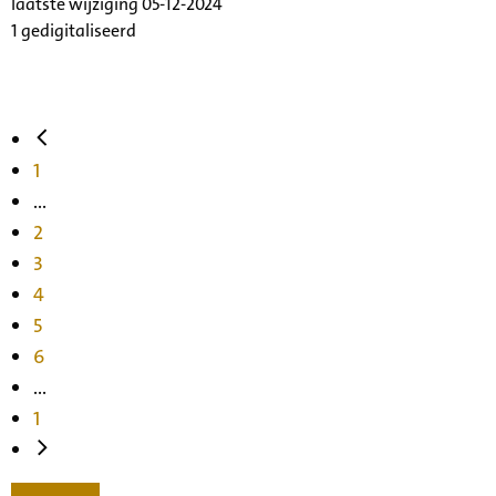
laatste wijziging 05-12-2024
1 gedigitaliseerd
1
...
2
3
4
5
6
...
1