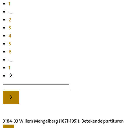
1
...
2
3
4
5
6
...
1
3184-03 Willem Mengelberg (1871-1951): Betekende partituren