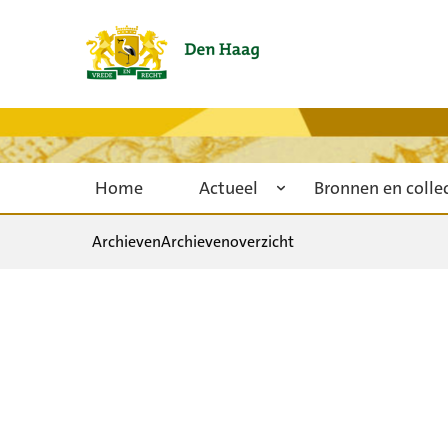
Home
Actueel
Bronnen en colle
Archieven
Archievenoverzicht