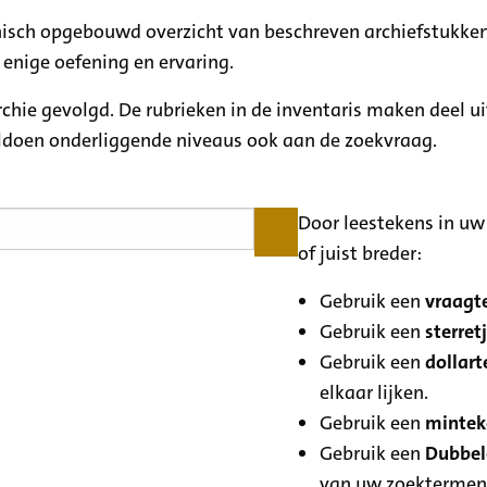
rchisch opgebouwd overzicht van beschreven archiefstukken
 enige oefening en ervaring.
archie gevolgd. De rubrieken in de inventaris maken deel u
oldoen onderliggende niveaus ook aan de zoekvraag.
Door leestekens in uw 
of juist breder:
Gebruik een
vraagte
Gebruik een
sterretj
Gebruik een
dollart
elkaar lijken.
Gebruik een
minteke
Gebruik een
Dubbele
van uw zoektermen