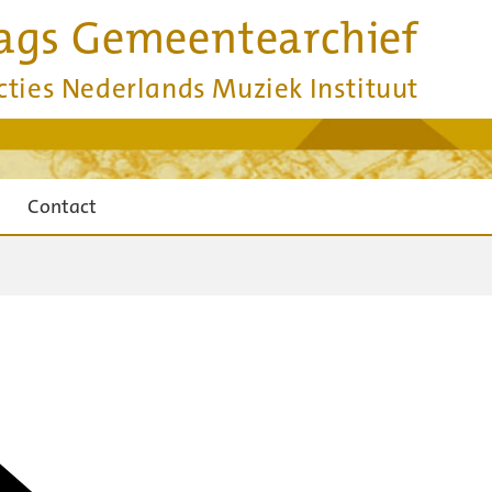
ags Gemeentearchief
cties Nederlands Muziek Instituut
Contact