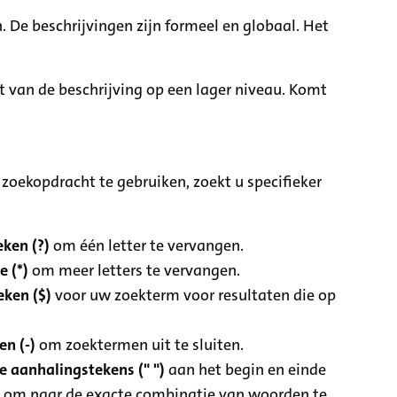
. De beschrijvingen zijn formeel en globaal. Het
it van de beschrijving op een lager niveau. Komt
zoekopdracht te gebruiken, zoekt u specifieker
ken (?)
om één letter te vervangen.
e (*)
om meer letters te vervangen.
eken ($)
voor uw zoekterm voor resultaten die op
n (-)
om zoektermen uit te sluiten.
 aanhalingstekens (" ")
aan het begin en einde
 om naar de exacte combinatie van woorden te