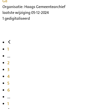
Ga
Organisatie:
Haags Gemeentearchief
laatste wijziging 05-12-2024
1 gedigitaliseerd
1
...
2
3
4
5
6
...
1