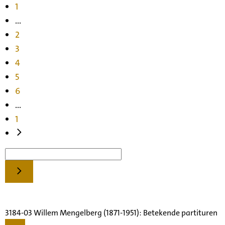
1
...
2
3
4
5
6
...
1
3184-03 Willem Mengelberg (1871-1951): Betekende partituren