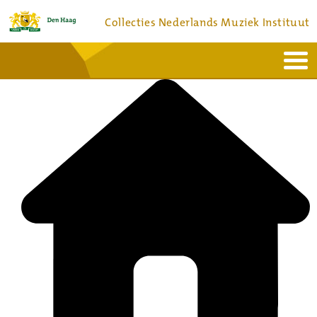
Collecties Nederlands Muziek Instituut
Home
Actueel
Bronnen en collecties
Dienstverlening
Bezoek
Over
Contact