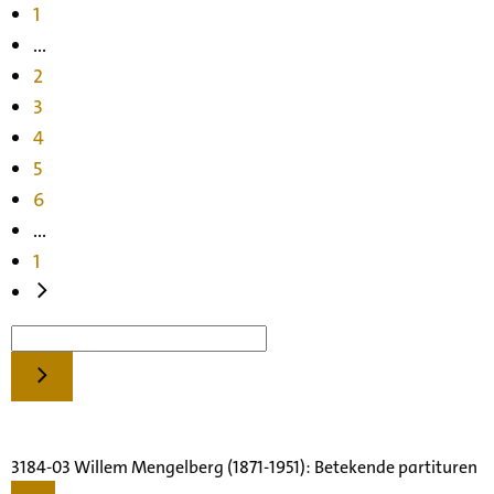
1
...
2
3
4
5
6
...
1
3184-03 Willem Mengelberg (1871-1951): Betekende partituren