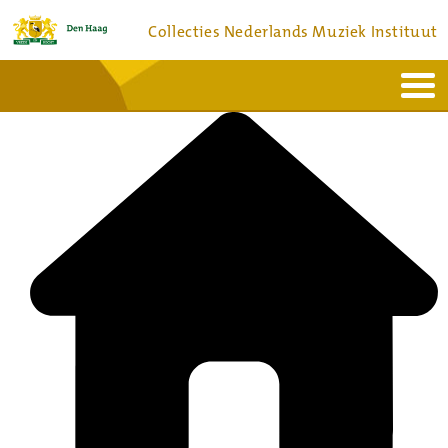
Collecties Nederlands Muziek Instituut
Home
Actueel
Bronnen en collecties
Dienstverlening
Bezoek
Over
Contact