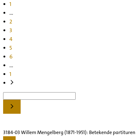
1
...
2
3
4
5
6
...
1
3184-03 Willem Mengelberg (1871-1951): Betekende partituren