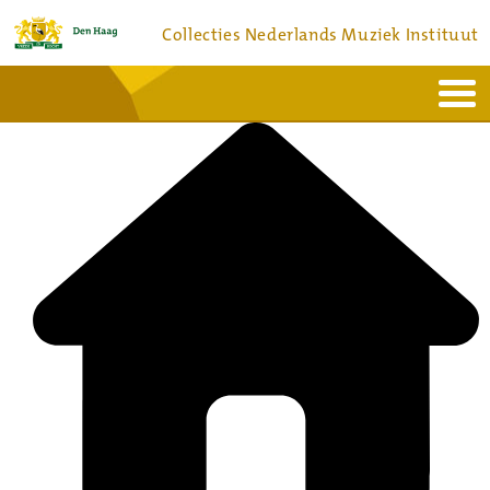
Collecties Nederlands Muziek Instituut
Home
Actueel
Bronnen en collecties
Dienstverlening
Bezoek
Over
Contact