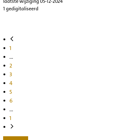
laatste wijziging 05-12-2024
1 gedigitaliseerd
1
...
2
3
4
5
6
...
1