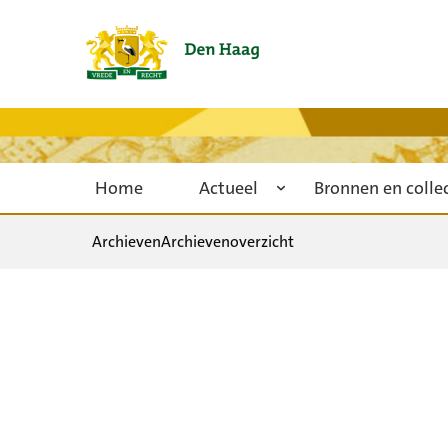
Home
Actueel
Bronnen en colle
Archieven
Archievenoverzicht