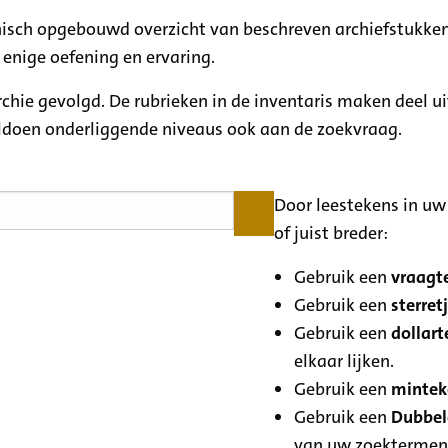
rchisch opgebouwd overzicht van beschreven archiefstukken
 enige oefening en ervaring.
archie gevolgd. De rubrieken in de inventaris maken deel u
oldoen onderliggende niveaus ook aan de zoekvraag.
Door leestekens in uw 
of juist breder:
Gebruik een
vraagte
Gebruik een
sterretj
Gebruik een
dollart
elkaar lijken.
Gebruik een
minteke
Gebruik een
Dubbele
van uw zoektermen