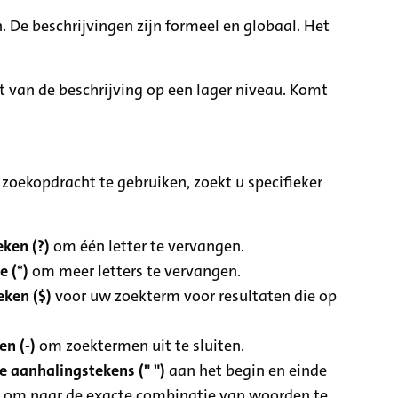
. De beschrijvingen zijn formeel en globaal. Het
it van de beschrijving op een lager niveau. Komt
zoekopdracht te gebruiken, zoekt u specifieker
ken (?)
om één letter te vervangen.
e (*)
om meer letters te vervangen.
eken ($)
voor uw zoekterm voor resultaten die op
n (-)
om zoektermen uit te sluiten.
 aanhalingstekens (" ")
aan het begin en einde
 om naar de exacte combinatie van woorden te