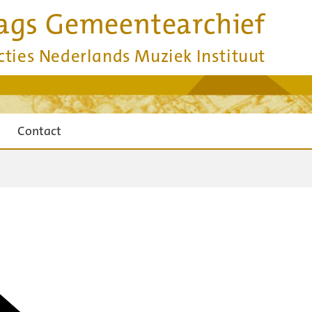
ags Gemeentearchief
cties Nederlands Muziek Instituut
Contact