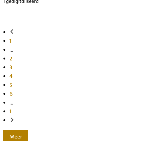
1 gedigitaliseerd
1
...
2
3
4
5
6
...
1
Meer