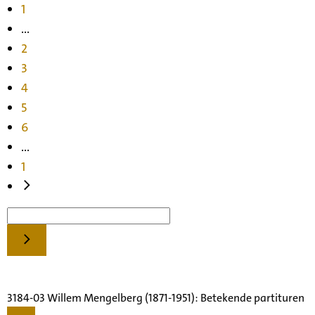
1
...
2
3
4
5
6
...
1
3184-03 Willem Mengelberg (1871-1951): Betekende partituren