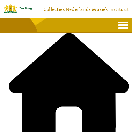
Collecties Nederlands Muziek Instituut
Home
Actueel
Bronnen en collecties
Dienstverlening
Bezoek
Over
Contact