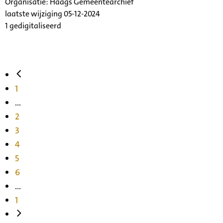
Organisatie:
Haags Gemeentearchief
laatste wijziging 05-12-2024
1 gedigitaliseerd
1
...
2
3
4
5
6
...
1