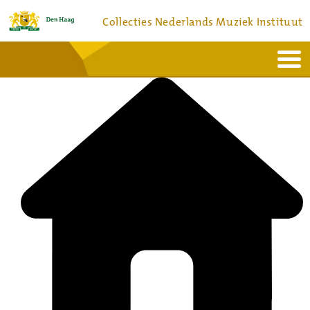
Collecties Nederlands Muziek Instituut
Home
Actueel
Bronnen en collecties
Dienstverlening
Bezoek
Over
Contact