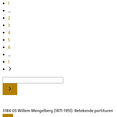
1
...
2
3
4
5
6
...
1
3184-03 Willem Mengelberg (1871-1951): Betekende partituren