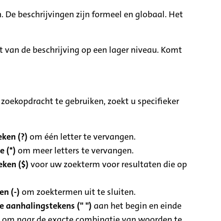
. De beschrijvingen zijn formeel en globaal. Het
it van de beschrijving op een lager niveau. Komt
zoekopdracht te gebruiken, zoekt u specifieker
ken (?)
om één letter te vervangen.
e (*)
om meer letters te vervangen.
eken ($)
voor uw zoekterm voor resultaten die op
n (-)
om zoektermen uit te sluiten.
 aanhalingstekens (" ")
aan het begin en einde
 om naar de exacte combinatie van woorden te