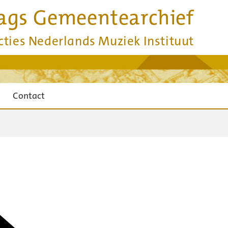
ags Gemeentearchief
cties Nederlands Muziek Instituut
Contact