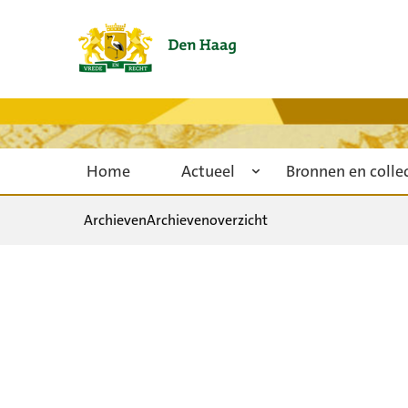
Home
Actueel
Bronnen en colle
Archieven
Archievenoverzicht