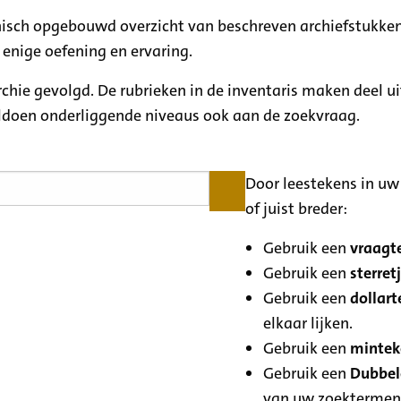
rchisch opgebouwd overzicht van beschreven archiefstukken
 enige oefening en ervaring.
archie gevolgd. De rubrieken in de inventaris maken deel u
oldoen onderliggende niveaus ook aan de zoekvraag.
Door leestekens in uw 
of juist breder:
Gebruik een
vraagte
Gebruik een
sterretj
Gebruik een
dollart
elkaar lijken.
Gebruik een
minteke
Gebruik een
Dubbele
van uw zoektermen