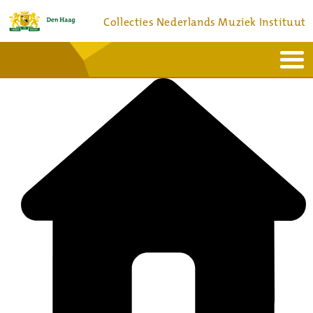
Collecties Nederlands Muziek Instituut
Home
Actueel
Bronnen en collecties
Dienstverlening
Bezoek
Over
Contact