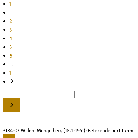
1
...
2
3
4
5
6
...
1
3184-03 Willem Mengelberg (1871-1951): Betekende partituren