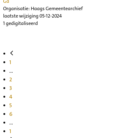
Ga
Organisatie:
Haags Gemeentearchief
laatste wijziging 05-12-2024
1 gedigitaliseerd
1
...
2
3
4
5
6
...
1