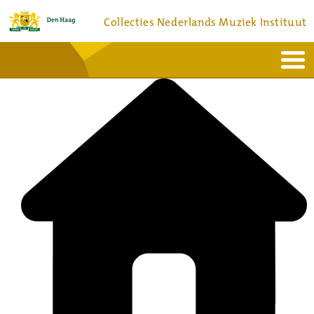
Collecties Nederlands Muziek Instituut
Home
Actueel
Bronnen en collecties
Dienstverlening
Bezoek
Over
Contact