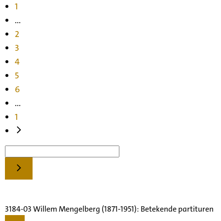
1
...
2
3
4
5
6
...
1
3184-03 Willem Mengelberg (1871-1951): Betekende partituren