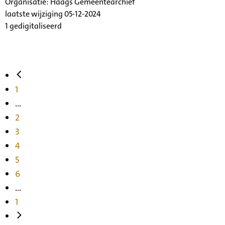
Organisatie:
Haags Gemeentearchief
laatste wijziging 05-12-2024
1 gedigitaliseerd
1
...
2
3
4
5
6
...
1