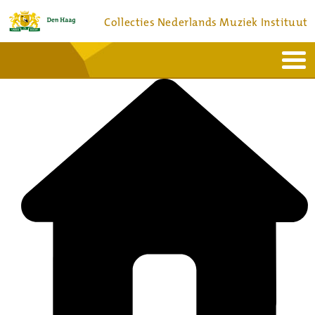
Collecties Nederlands Muziek Instituut
Home
Actueel
Bronnen en collecties
Dienstverlening
Bezoek
Over
Contact