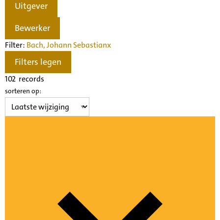
Uitgever
Bewerker
Filter:
Bach, Johann Sebastian
x
Filters legen
102
records
sorteren op: