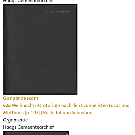
Haags Gemeentearchief
Ga naar de scans
62a
Weihnachts-Oratorium nach den Evangelisten Lucas und
Matthäus [p. 1-17] | Bach, Johann Sebastian
Organisatie
Haags Gemeentearchief