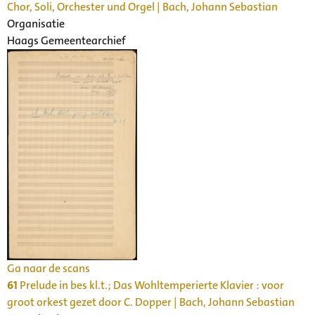
Chor, Soli, Orchester und Orgel | Bach, Johann Sebastian
Organisatie
Haags Gemeentearchief
Ga naar de scans
61
Prelude in bes kl.t.; Das Wohltemperierte Klavier : voor
groot orkest gezet door C. Dopper | Bach, Johann Sebastian