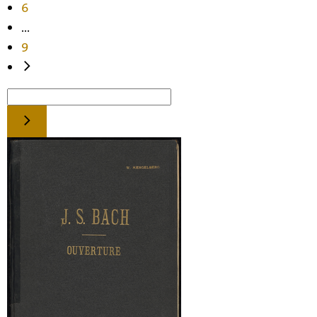
6
...
9