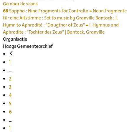
Ga naar de scans
68
Sappho : Nine Fragments for Contralto = Neun fragmente
für eine Altstimme : Set to music by Granville Bantock ; I.
Hymn to Aphrodité : "Daugther of Zeus" = I. Hymnus and
Aphrodite : "Tochter des Zeus" | Bantock, Granville
Organisatie
Haags Gemeentearchief
1
...
2
3
4
5
6
...
1