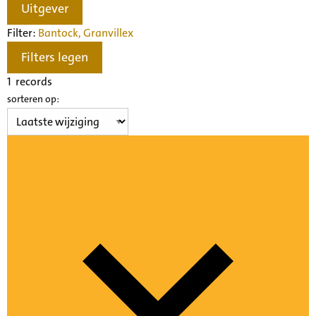
Uitgever
Filter:
Bantock, Granville
x
Filters legen
1
records
sorteren op: