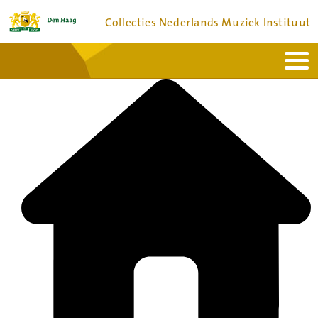
Collecties Nederlands Muziek Instituut
Home
Actueel
Bronnen en collecties
Dienstverlening
Bezoek
Over
Contact