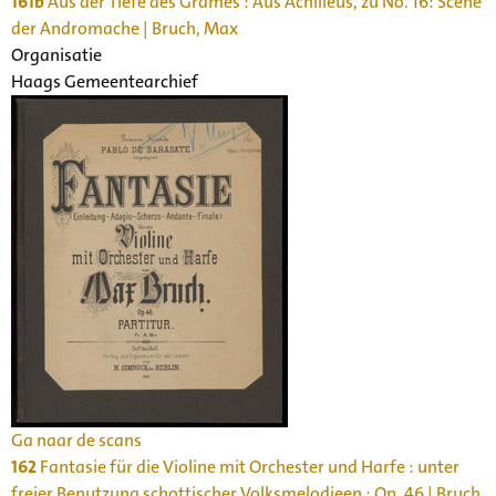
161b
Aus der Tiefe des Grames : Aus Achilleus, zu No. 16: Scene
der Andromache | Bruch, Max
Organisatie
Haags Gemeentearchief
Ga naar de scans
162
Fantasie für die Violine mit Orchester und Harfe : unter
freier Benutzung schottischer Volksmelodieen : Op. 46 | Bruch,