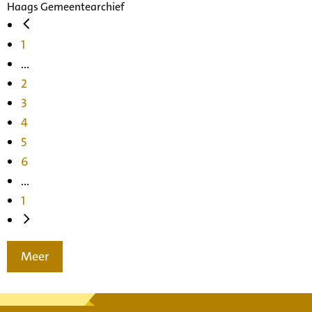
Haags Gemeentearchief
1
...
2
3
4
5
6
...
1
Meer