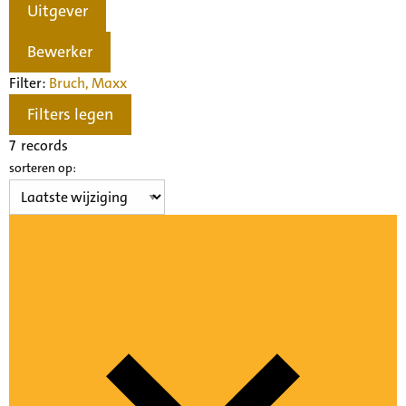
Uitgever
Bewerker
Filter:
Bruch, Max
x
Filters legen
7
records
sorteren op: