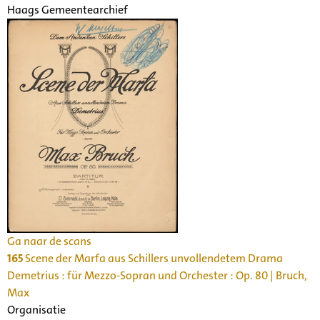
Haags Gemeentearchief
Ga naar de scans
165
Scene der Marfa aus Schillers unvollendetem Drama
Demetrius : für Mezzo-Sopran und Orchester : Op. 80 | Bruch,
Max
Organisatie