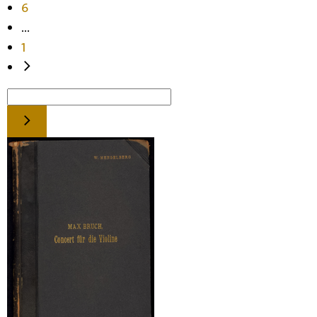
6
...
1