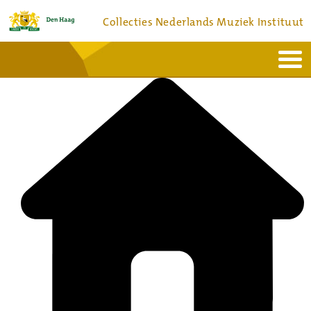
Collecties Nederlands Muziek Instituut
Home
Actueel
Bronnen en collecties
Dienstverlening
Bezoek
Over
Contact