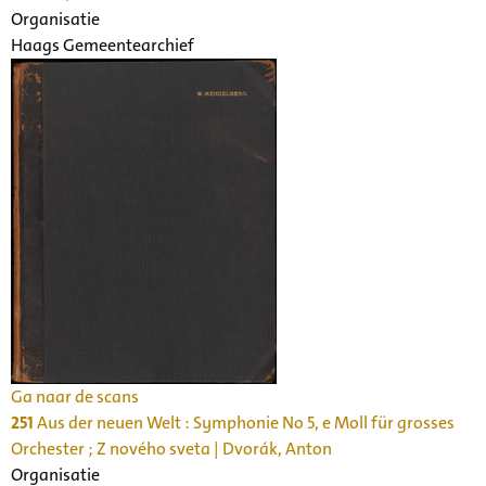
Organisatie
Haags Gemeentearchief
Ga naar de scans
251
Aus der neuen Welt : Symphonie No 5, e Moll für grosses
Orchester ; Z nového sveta | Dvorák, Anton
Organisatie