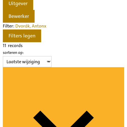
Uitgever
Bewerker
Filter:
Dvorák, Anton
x
Filters legen
11
records
sorteren op: