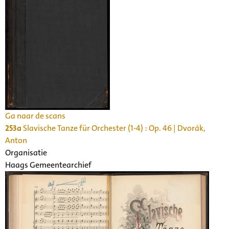
Ga naar de scans
253a
Slavische Tanze für Orchester (1-4) : Op. 46 | Dvorák,
Anton
Organisatie
Haags Gemeentearchief