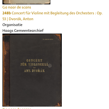
Ga naar de scans
248b
Concert für Violine mit Begleitung des Orchesters : Op.
53 | Dvorák, Anton
Organisatie
Haags Gemeentearchief