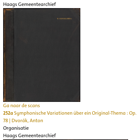
Haags Gemeentearchief
Ga naar de scans
252a
Symphonische Variationen über ein Original-Thema : Op.
78 | Dvorák, Anton
Organisatie
Haags Gemeentearchief