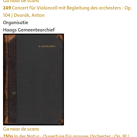
Ga naar de scans
249
Concert für Violoncell mit Begleitung des orchesters : Op.
104 | Dvorák, Anton
Organisatie
Haags Gemeentearchief
Ga naar de scans
250a
In der Natur : Ouvertüre für grosses Orchester : Op. 91 |