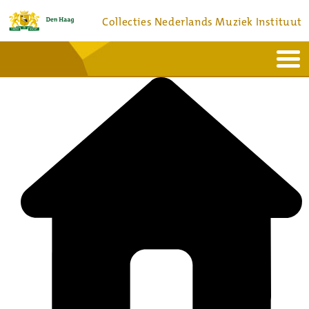
Collecties Nederlands Muziek Instituut
Home
Actueel
Bronnen en collecties
Dienstverlening
Bezoek
Over
Contact