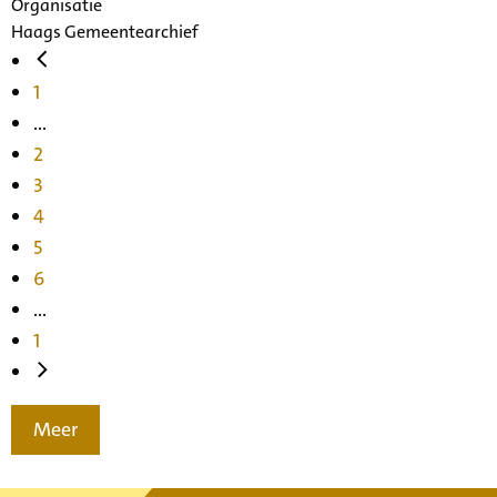
Organisatie
Haags Gemeentearchief
1
...
2
3
4
5
6
...
1
Meer