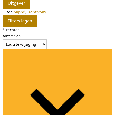
Uitgever
Filter:
Suppé, Franz von
x
Filters legen
3
records
sorteren op: