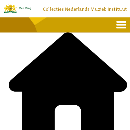
Collecties Nederlands Muziek Instituut
Home
Actueel
Bronnen en collecties
Dienstverlening
Bezoek
Over
Contact