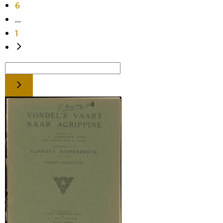
6
...
1