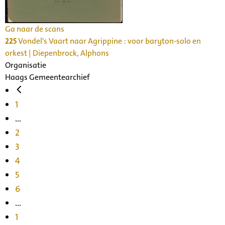
Ga naar de scans
225
Vondel's Vaart naar Agrippine : voor baryton-solo en
orkest | Diepenbrock, Alphons
Organisatie
Haags Gemeentearchief
1
...
2
3
4
5
6
...
1