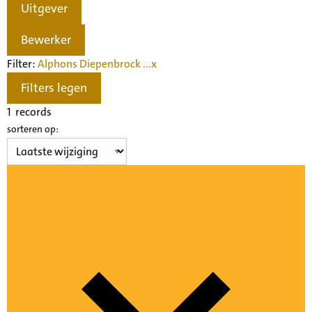
Uitgever
Bewerker
Filter:
Alphons Diepenbrock ...
x
Filters legen
1
records
sorteren op: