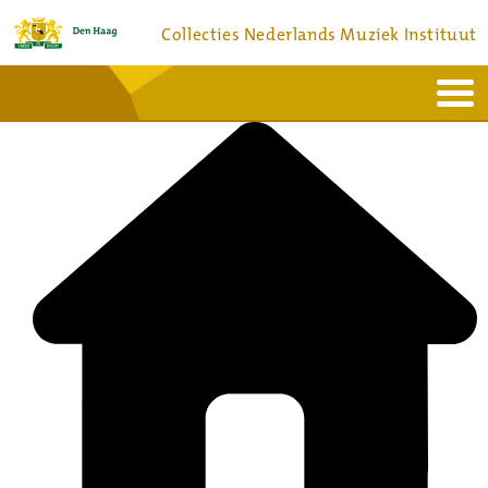
Collecties Nederlands Muziek Instituut
Home
Actueel
Bronnen en collecties
Dienstverlening
Bezoek
Over
Contact