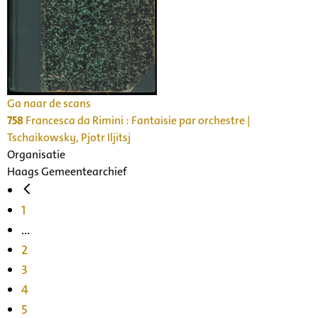
Ga naar de scans
758
Francesca da Rimini : Fantaisie par orchestre |
Tschaikowsky, Pjotr Iljitsj
Organisatie
Haags Gemeentearchief
1
...
2
3
4
5