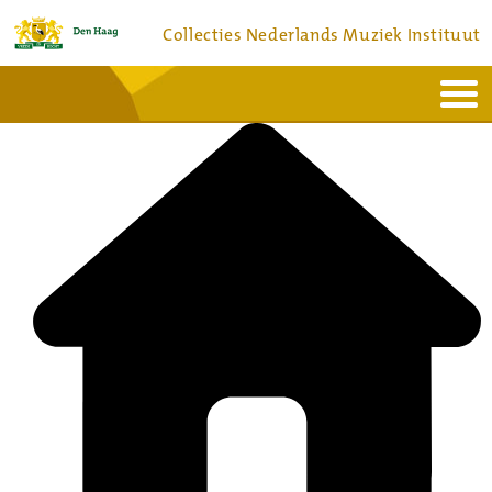
Collecties Nederlands Muziek Instituut
Home
Actueel
Bronnen en collecties
Dienstverlening
Bezoek
Over
Contact