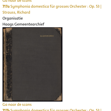
Ga naar de scans
717a
Symphonia domestica für grosses Orchester : Op. 53 |
Strauss, Richard
Organisatie
Haags Gemeentearchief
Ga naar de scans
717b
Symphonia domestica für grosses Orchester : Op. 53 |