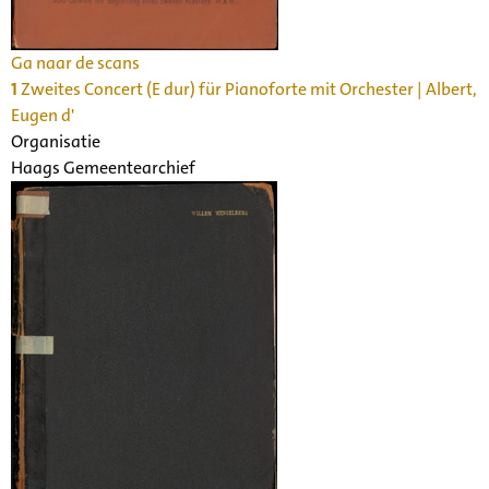
Ga naar de scans
1
Zweites Concert (E dur) für Pianoforte mit Orchester | Albert,
Eugen d'
Organisatie
Haags Gemeentearchief