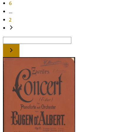
6
...
2