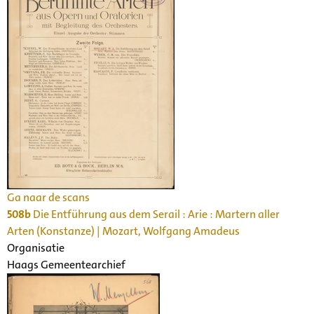
Ga naar de scans
508b
Die Entführung aus dem Serail : Arie : Martern aller
Arten (Konstanze) | Mozart, Wolfgang Amadeus
Organisatie
Haags Gemeentearchief