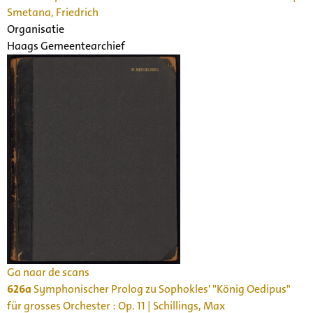
Smetana, Friedrich
Organisatie
Haags Gemeentearchief
Ga naar de scans
626a
Symphonischer Prolog zu Sophokles' "König Oedipus"
für grosses Orchester : Op. 11 | Schillings, Max