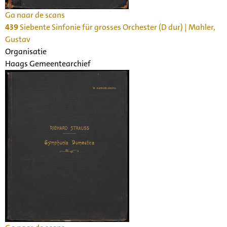
Ga naar de scans
439
Siebente Sinfonie für grosses Orchester (D dur) | Mahler,
Gustav
Organisatie
Haags Gemeentearchief