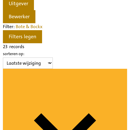
Uitgever
Bewerker
Filter:
Bote & Bock
x
Filters legen
23
records
sorteren op: