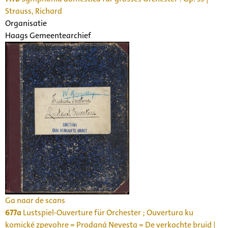
Strauss, Richard
Organisatie
Haags Gemeentearchief
Ga naar de scans
677a
Lustspiel-Ouverture für Orchester ; Ouvertura ku
komické zpevohre = Prodaná Nevesta = De verkochte bruid |