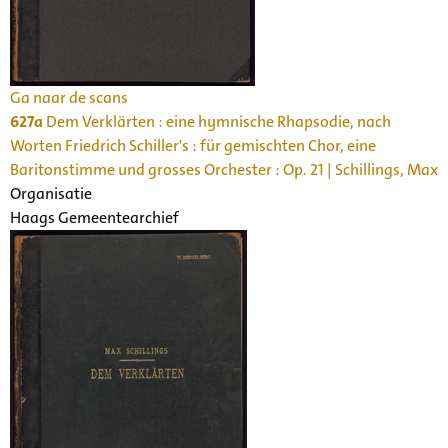
Ga naar de scans
627a
Dem Verklärten : eine hymnische Rhapsodie, nach
Worten Friedrich Schiller's : für gemischten Chor, eine
Baritonstimme und grosses Orchester : Op. 21 | Schillings, Max
Organisatie
Haags Gemeentearchief