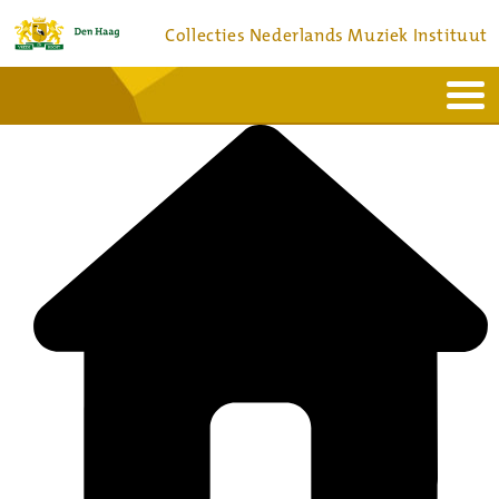
Collecties Nederlands Muziek Instituut
Home
Actueel
Bronnen en collecties
Dienstverlening
Bezoek
Over
Contact