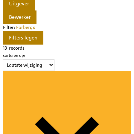
Uitgever
Bewerker
Filter:
Forberg
x
Filters legen
13
records
sorteren op: