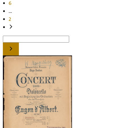
6
...
2