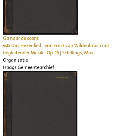
Ga naar de scans
625
Das Hexenlied : von Ernst von Wildenbruch mit
begleitender Musik : Op. 15 | Schillings, Max
Organisatie
Haags Gemeentearchief