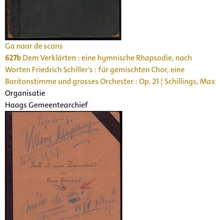
Ga naar de scans
627b
Dem Verklärten : eine hymnische Rhapsodie, nach
Worten Friedrich Schiller's : für gemischten Chor, eine
Baritonstimme und grosses Orchester : Op. 21 | Schillings, Max
Organisatie
Haags Gemeentearchief