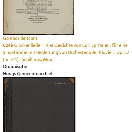
Ga naar de scans
624b
Glockenlieder : Vier Gedichte von Carl Spitteler : für eine
Singstimme mit Begleitung von Orchester oder Klavier : Op. 22
(nr. 3-4) | Schillings, Max
Organisatie
Haags Gemeentearchief