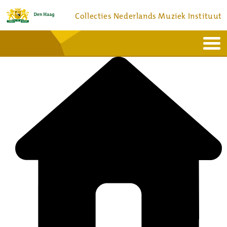
Collecties Nederlands Muziek Instituut
Home
Actueel
Bronnen en collecties
Dienstverlening
Bezoek
Over
Contact