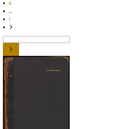
6
...
1