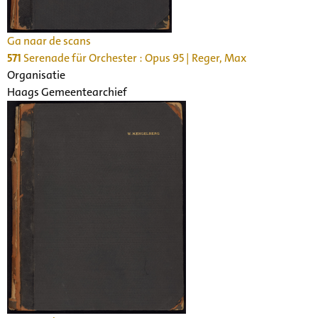
Ga naar de scans
571
Serenade für Orchester : Opus 95 | Reger, Max
Organisatie
Haags Gemeentearchief