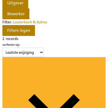
Uitgever
Bewerker
Filter:
Lauterbach & Kuhn
x
Filters legen
2
records
sorteren op: