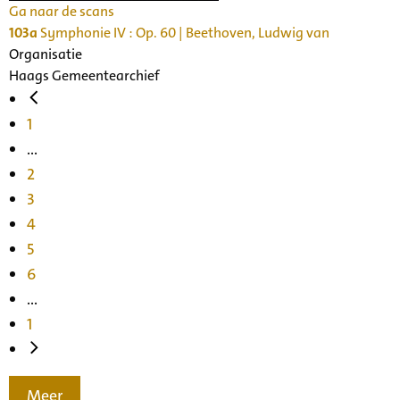
Ga naar de scans
103a
Symphonie IV : Op. 60 | Beethoven, Ludwig van
Organisatie
Haags Gemeentearchief
1
...
2
3
4
5
6
...
1
Meer