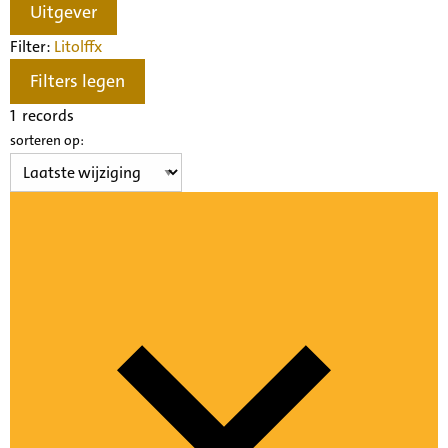
Uitgever
Filter:
Litolff
x
Filters legen
1
records
sorteren op: