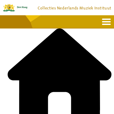
Collecties Nederlands Muziek Instituut
Home
Actueel
Bronnen en collecties
Dienstverlening
Bezoek
Over
Contact