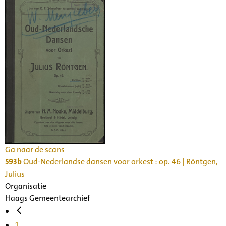
Ga naar de scans
593b
Oud-Nederlandse dansen voor orkest : op. 46 | Röntgen,
Julius
Organisatie
Haags Gemeentearchief
1