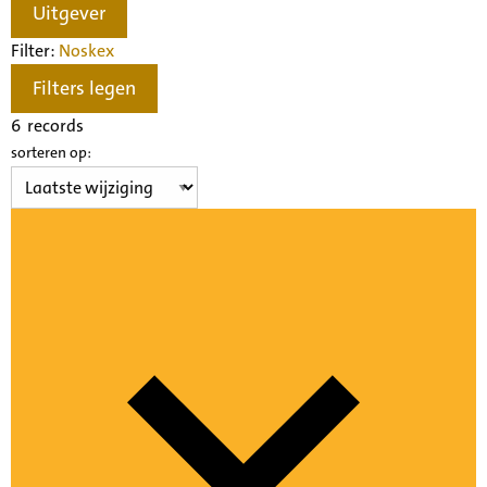
Uitgever
Filter:
Noske
x
Filters legen
6
records
sorteren op: