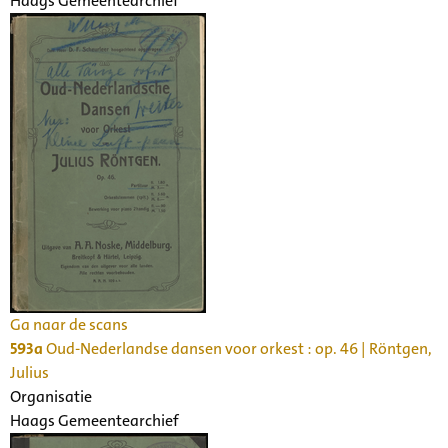
Haags Gemeentearchief
Ga naar de scans
593a
Oud-Nederlandse dansen voor orkest : op. 46 | Röntgen,
Julius
Organisatie
Haags Gemeentearchief