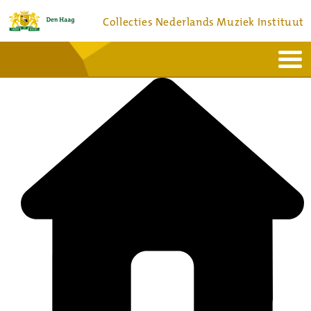
Collecties Nederlands Muziek Instituut
Home
Actueel
Bronnen en collecties
Dienstverlening
Bezoek
Over
Contact