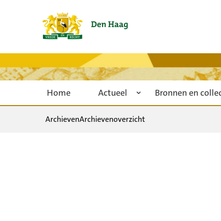
Home
Actueel
Bronnen en colle
Archieven
Archievenoverzicht