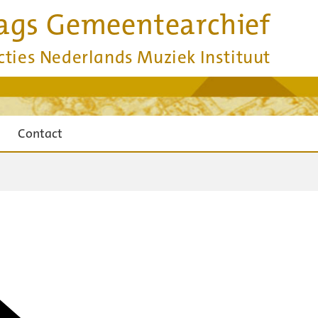
ags Gemeentearchief
cties Nederlands Muziek Instituut
Contact