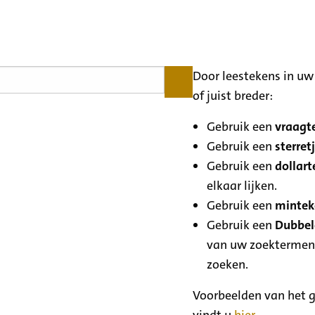
Door leestekens in uw 
of juist breder:
Gebruik een
vraagte
Gebruik een
sterretj
Gebruik een
dollart
elkaar lijken.
Gebruik een
minteke
Gebruik een
Dubbele
van uw zoektermen
zoeken.
Voorbeelden van het g
vindt u
hier
.