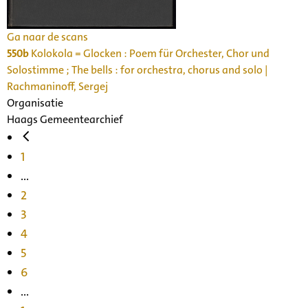
Ga naar de scans
550b
Kolokola = Glocken : Poem für Orchester, Chor und
Solostimme ; The bells : for orchestra, chorus and solo |
Rachmaninoff, Sergej
Organisatie
Haags Gemeentearchief
1
...
2
3
4
5
6
...