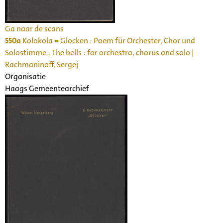
Ga naar de scans
550a
Kolokola = Glocken : Poem für Orchester, Chor und
Solostimme ; The bells : for orchestra, chorus and solo |
Rachmaninoff, Sergej
Organisatie
Haags Gemeentearchief