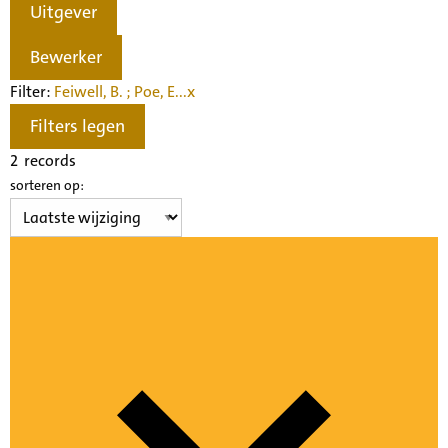
Uitgever
Bewerker
Filter:
Feiwell, B. ; Poe, E...
x
Filters legen
2
records
sorteren op: