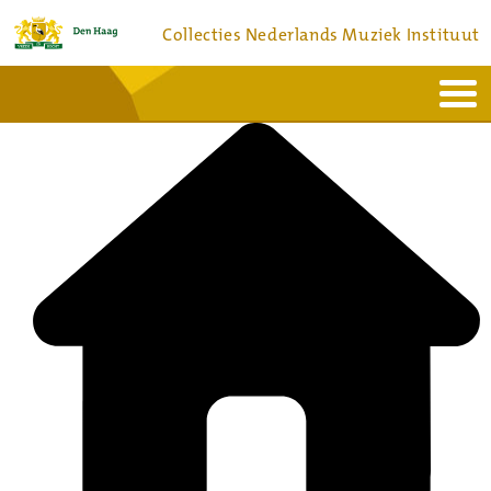
Collecties Nederlands Muziek Instituut
Home
Actueel
Bronnen en collecties
Dienstverlening
Bezoek
Over
Contact