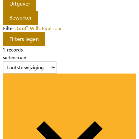
Uitgever
Bewerker
Filter:
Graff, Wilh. Paul ; ...
x
Filters legen
1
records
sorteren op: