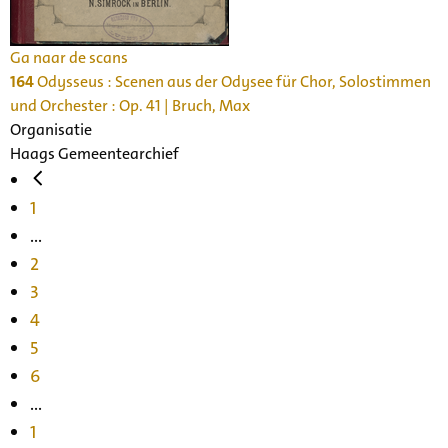
Ga naar de scans
164
Odysseus : Scenen aus der Odysee für Chor, Solostimmen
und Orchester : Op. 41 | Bruch, Max
Organisatie
Haags Gemeentearchief
1
...
2
3
4
5
6
...
1