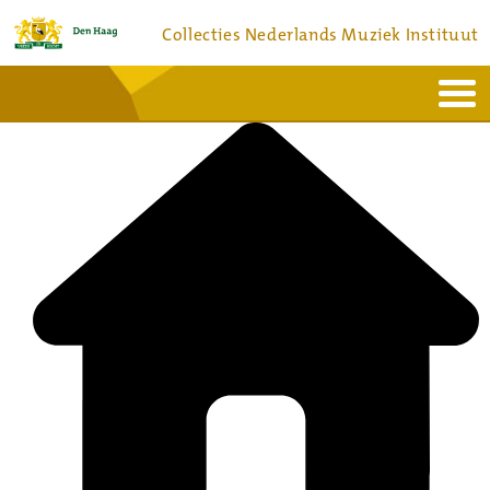
Collecties Nederlands Muziek Instituut
Home
Actueel
Bronnen en collecties
Dienstverlening
Bezoek
Over
Contact