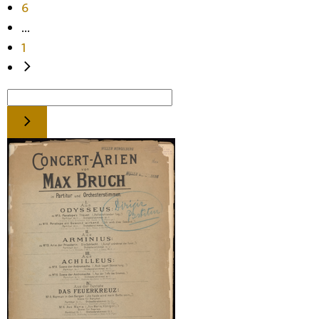
6
...
1