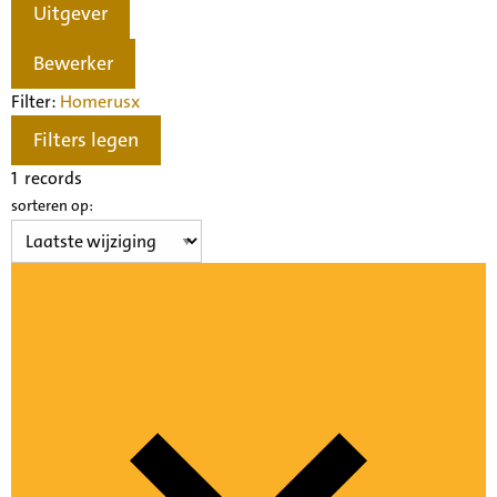
Uitgever
Bewerker
Filter:
Homerus
x
Filters legen
1
records
sorteren op: