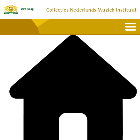
Collecties Nederlands Muziek Instituut
Home
Actueel
Bronnen en collecties
Dienstverlening
Bezoek
Over
Contact