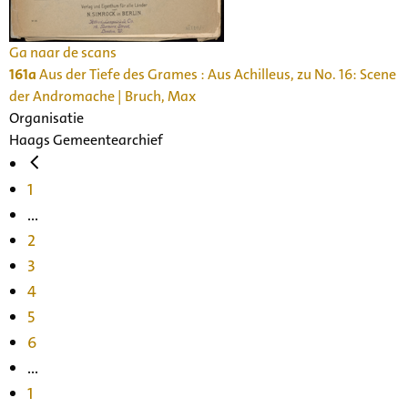
Ga naar de scans
161a
Aus der Tiefe des Grames : Aus Achilleus, zu No. 16: Scene
der Andromache | Bruch, Max
Organisatie
Haags Gemeentearchief
1
...
2
3
4
5
6
...
1