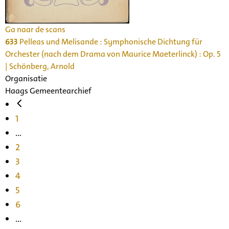
Ga naar de scans
633
Pelleas und Melisande : Symphonische Dichtung für
Orchester (nach dem Drama von Maurice Maeterlinck) : Op. 5
| Schönberg, Arnold
Organisatie
Haags Gemeentearchief
1
...
2
3
4
5
6
...