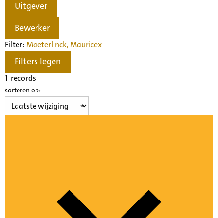
Uitgever
Bewerker
Filter:
Maeterlinck, Maurice
x
Filters legen
1
records
sorteren op: