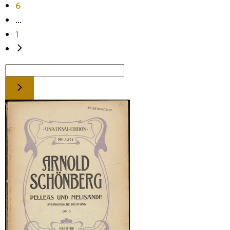
6
...
1