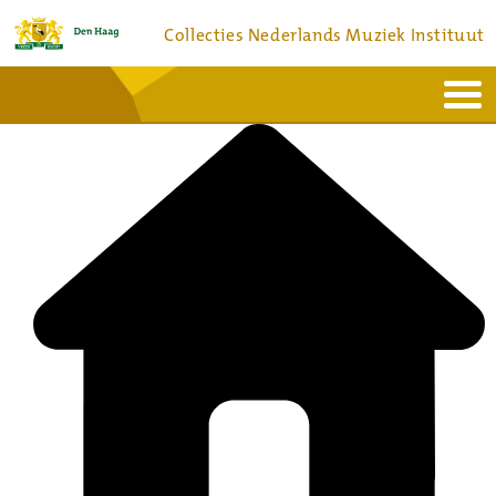
Collecties Nederlands Muziek Instituut
Home
Actueel
Bronnen en collecties
Dienstverlening
Bezoek
Over
Contact