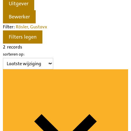
Uitgever
Bewerker
Filter:
Rösler, Gustav
x
Filters legen
2
records
sorteren op: