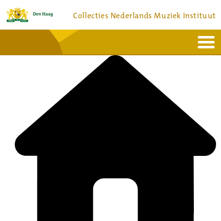
Collecties Nederlands Muziek Instituut
Home
Actueel
Bronnen en collecties
Dienstverlening
Bezoek
Over
Contact