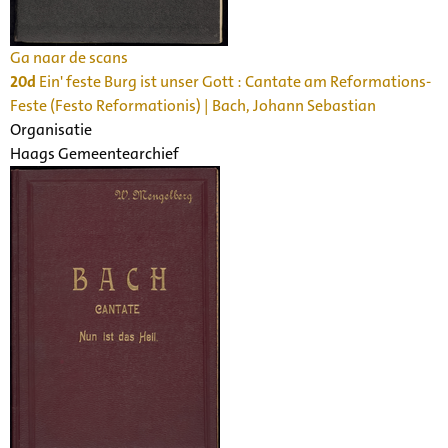
Ga naar de scans
20d
Ein' feste Burg ist unser Gott : Cantate am Reformations-
Feste (Festo Reformationis) | Bach, Johann Sebastian
Organisatie
Haags Gemeentearchief